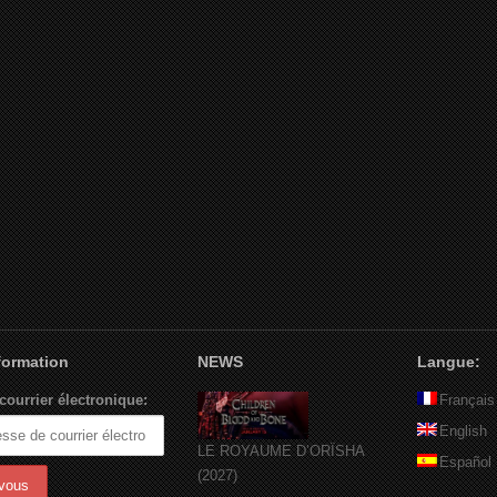
nformation
NEWS
Langue:
courrier électronique:
Français
English
LE ROYAUME D’ORÏSHA
Español
(2027)