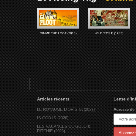
GIMME THE LOOT (2013)
WILD STYLE (1983)
Articles récents
Lettre d’i
LE ROYAUME D’ORÏSHA (2027)
Adresse de 
IS GOD IS (2026)
LES VACANCES DE GOLO &
RITCHIE (2026)