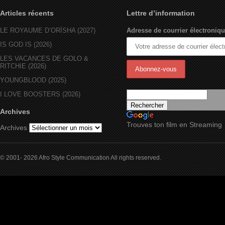
Articles récents
Lettre d’information
LE ROYAUME D’ORÏSHA (2027)
Adresse de courrier électroniqu
IS GOD IS (2026)
LES VACANCES DE GOLO &
RITCHIE (2026)
YOUNGBLOOD (2025)
I LOVE BOOSTERS (2026)
Archives
Trouves ton film en Streaming
Archives
© 2001- 2026 Afro Style Communication All rights reserved.