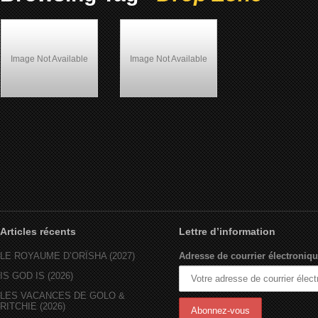
Image Not Available
Image Not Available
Drop Zone (1994)
LES FILMS D’ACTION AFRO-
AMÉRICAIN
Articles récents
Lettre d’information
LE ROYAUME D’ORÏSHA (2027)
Adresse de courrier électroniqu
IS GOD IS (2026)
LES VACANCES DE GOLO &
RITCHIE (2026)