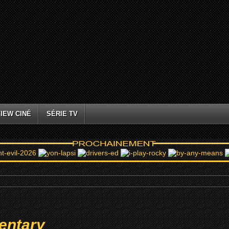
IEW CINÉ
SÉRIE TV
entary