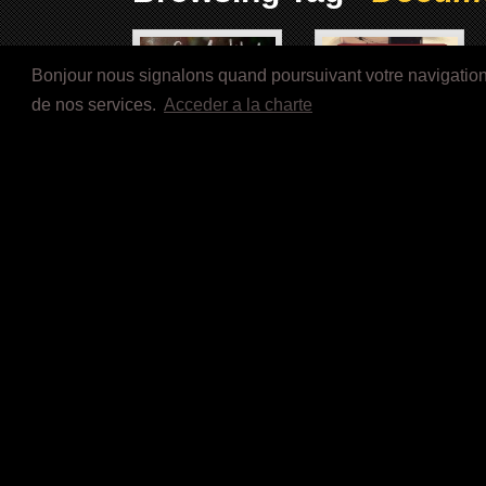
Bonjour nous signalons quand poursuivant votre navigation s
de nos services.
Acceder a la charte
SUR LE FILM DU ZÉNITH
SOUL KIDS (2020)
(2021)
MATANGI / MAYA /M.I.A.
KUZOLA, le Chant des
(2018)
Racines (2016)