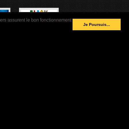
iers assurent le bon fonctionnement
Je Poursuis...
RD’HUI
BLACK INDIANS (2018)