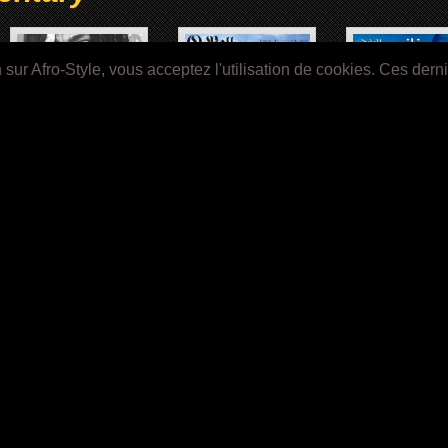
ur Afro-Style, vous acceptez l'utilisation de cookies. Ces dern
CLARENCE CLEMONS: WHO
Q BALL (2019)
FANON HIER, AUJOU
DO I THING I AM? (2019)
(2019)
WHITNEY (2018)
THE GOSPEL ACCORDING
TO ANDRÉ (2017)
1
2
3
4
»