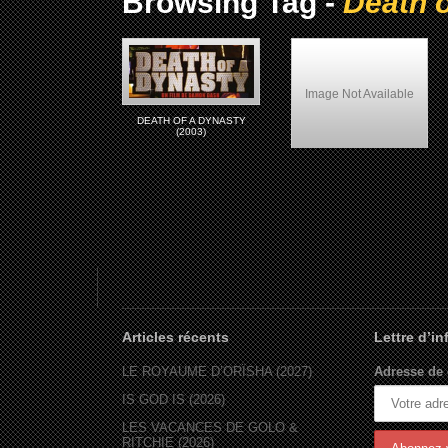
Browsing Tag -
Death 
Image Not Available
DEATH OF A DYNASTY
(2003)
LES FILMS
BIOGRAPHIQUES AFRO-
AMÉRICAIN
Articles récents
Lettre d’i
LE ROYAUME D’ORÏSHA (2027)
Adresse de 
IS GOD IS (2026)
LES VACANCES DE GOLO &
RITCHIE (2026)