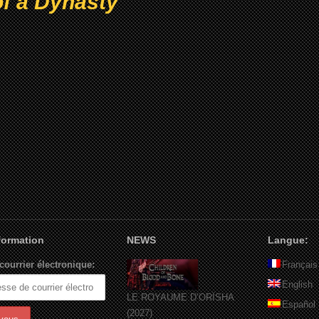
of a Dynasty
nformation
NEWS
Langue:
courrier électronique:
Français
English
LE ROYAUME D’ORÏSHA
Español
(2027)