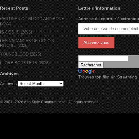
Recent Posts
Lettre d’information
CHILDREN OF BLOOD AND BONE
Adresse de courrier électroniqu
(2027)
IS GOD IS (2026)
LES VACANCES DE GOLO &
RITCHIE (2026)
YOUNGBLOOD (2025)
I LOVE BOOSTERS (2026)
Archives
Trouves ton film en Streaming
Archives
© 2001- 2026 Afro Style Communication All rights reserved.