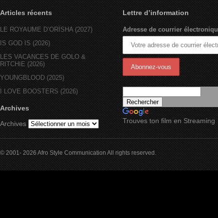
Articles récents
Lettre d’information
LE ROYAUME D’ORÏSHA (2027)
Adresse de courrier électroniqu
IS GOD IS (2026)
LES VACANCES DE GOLO &
RITCHIE (2026)
YOUNGBLOOD (2025)
I LOVE BOOSTERS (2026)
Archives
Trouves ton film en Streaming
Archives
© 2001- 2026 Afro Style Communication All rights reserved.