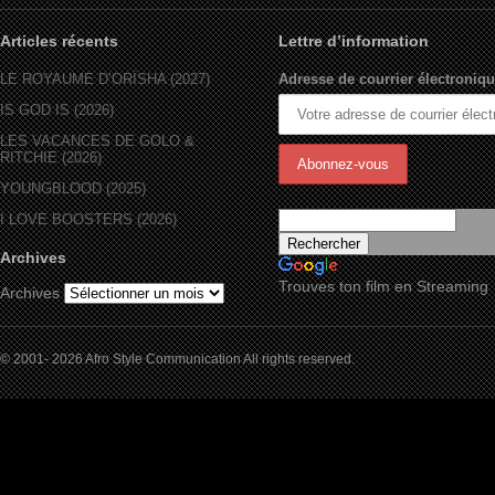
Articles récents
Lettre d’information
LE ROYAUME D’ORÏSHA (2027)
Adresse de courrier électroniqu
IS GOD IS (2026)
LES VACANCES DE GOLO &
RITCHIE (2026)
YOUNGBLOOD (2025)
I LOVE BOOSTERS (2026)
Archives
Trouves ton film en Streaming
Archives
© 2001- 2026 Afro Style Communication All rights reserved.