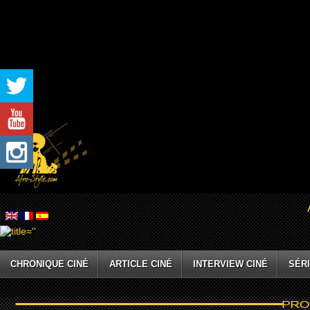
CHRONIQUE CINÉ
ARTICLE CINÉ
INTERVIEW CINÉ
SÉRI