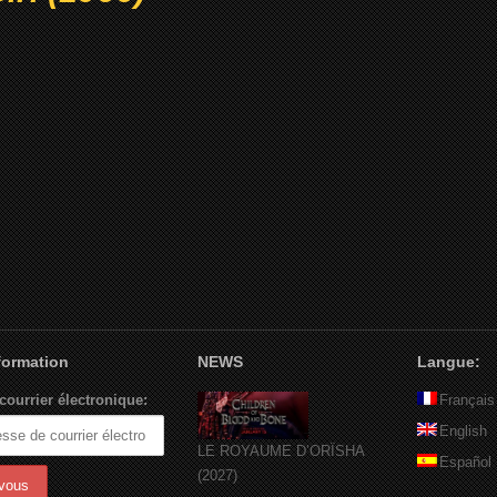
nformation
NEWS
Langue:
courrier électronique:
Français
English
LE ROYAUME D’ORÏSHA
Español
(2027)