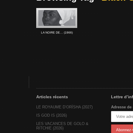
LA NOIRE DE… (1966)
Articles récents
Lettre d’i
LE ROYAUME D’ORÏSHA (2027)
Adresse de 
IS GOD IS (2026)
LES VACANCES DE GOLO &
RITCHIE (2026)