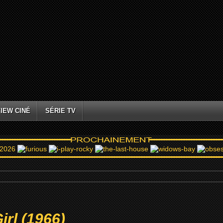
IEW CINÉ
SÉRIE TV
irl (1966)