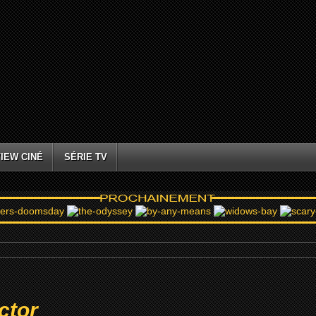
IEW CINÉ
SÉRIE TV
ctor