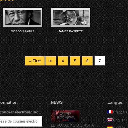
GORDON PARKS
JAMES BASKETT
« First
«
4
5
6
7
nformation
NEWS
Langue:
courrier électronique:
Français
English
LE ROYAUME D’ORÏSHA