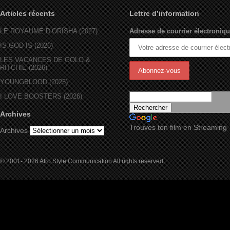
Articles récents
Lettre d’information
LE ROYAUME D’ORÏSHA (2027)
Adresse de courrier électroniqu
IS GOD IS (2026)
LES VACANCES DE GOLO &
RITCHIE (2026)
YOUNGBLOOD (2025)
I LOVE BOOSTERS (2026)
Archives
Trouves ton film en Streaming
Archives
© 2001- 2026 Afro Style Communication All rights reserved.