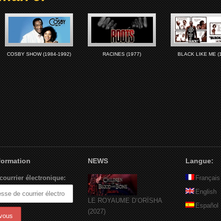
COSBY SHOW (1984-1992)
RACINES (1977)
BLACK LIKE ME (
nformation
NEWS
Langue:
courrier électronique:
Français
English
LE ROYAUME D’ORÏSHA
Español
(2027)