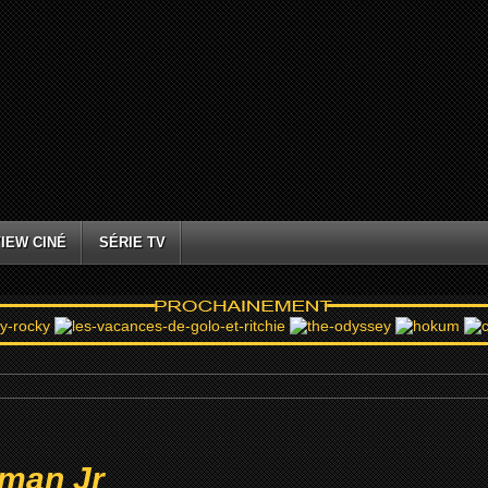
IEW CINÉ
SÉRIE TV
eman Jr