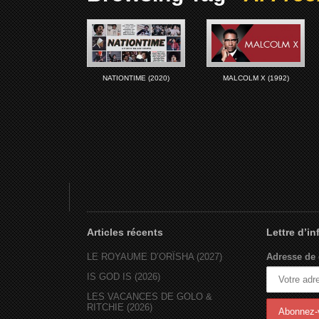
NATIONTIME (2020)
MALCOLM X (1992)
Articles récents
Lettre d’i
LE ROYAUME D’ORÏSHA (2027)
Adresse de 
IS GOD IS (2026)
LES VACANCES DE GOLO &
RITCHIE (2026)