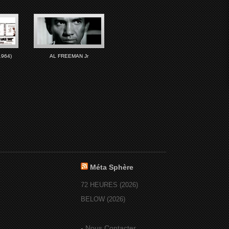
1964)
AL FREEMAN Jr
Méta Sphère
72 HEURES (2026)
BELOW (2026)
-
Nous Contacter