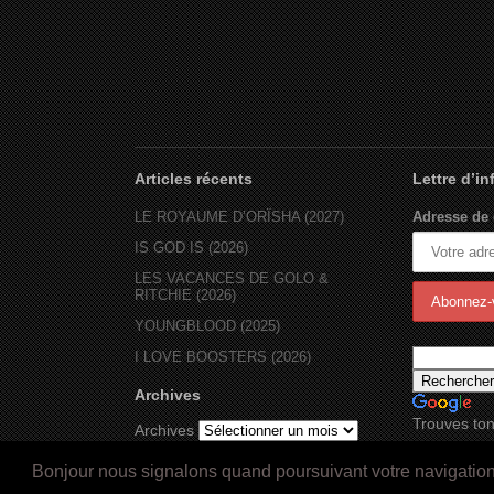
Articles récents
Lettre d’i
LE ROYAUME D’ORÏSHA (2027)
Adresse de 
IS GOD IS (2026)
LES VACANCES DE GOLO &
RITCHIE (2026)
YOUNGBLOOD (2025)
I LOVE BOOSTERS (2026)
Archives
Trouves ton
Archives
Bonjour nous signalons quand poursuivant votre navigation s