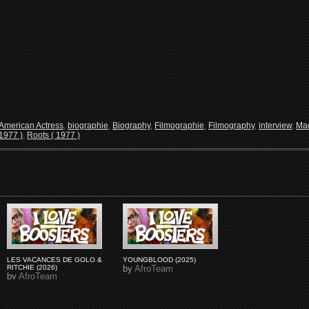
-American Actress
,
biographie
,
Biography
,
Filmographie
,
Filmography
,
interview
,
Mad
1977 )
,
Roots ( 1977 )
LES VACANCES DE GOLO &
YOUNGBLOOD (2025)
RITCHIE (2026)
by
AfroTeam
by
AfroTeam