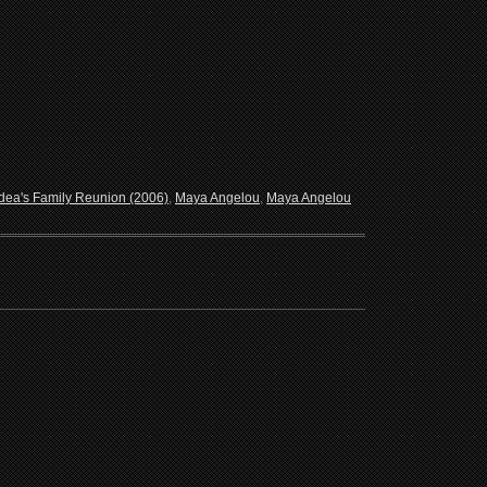
ea's Family Reunion (2006)
,
Maya Angelou
,
Maya Angelou