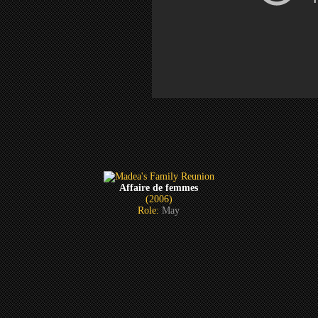
Affaire de femmes
(2006)
Role:
May