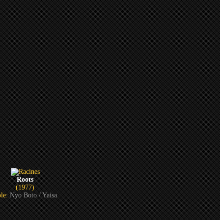
Roots
(1977)
le:
Nyo Boto / Yaisa