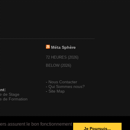
Méta Sphère
72 HEURES (2026)
BELOW (2026)
-
Nous Contacter
-
Qui Sommes nous?
nt:
-
Site Map
e de Stage
e de Formation
iers assurent le bon fonctionnement
Je Poursuis...