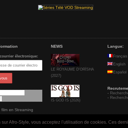
nformation
NEWS
Langue:
courrier électronique:
Français
English
LE ROYAUME D’ORÏSHA
Español
(2027)
Recruteme
-
Recherch
-
Recherch
IS GOD IS (2026)
 film en Streaming
ur Afro-Style, vous acceptez l'utilisation de cookies. Ces dern