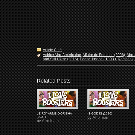
Article Ciné
Actrice Afro-Américaine
,
Affaire de Femmes (2006)
,
Afro
and Still I Rise (2016)
,
Poetic Justice ( 1993 )
,
Racines ( 
Related Posts
LE ROYAUME D'ORÏSHA
IS GOD IS (2026)
(2027)
by
AfroTeam
by
AfroTeam