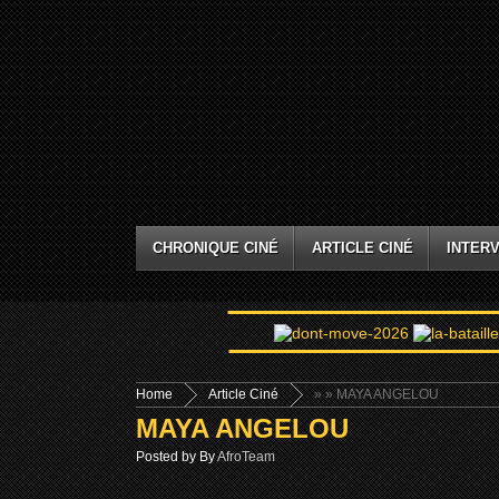
CHRONIQUE CINÉ
ARTICLE CINÉ
INTERV
Home
Article Ciné
»
» MAYA ANGELOU
MAYA ANGELOU
Posted by By
AfroTeam