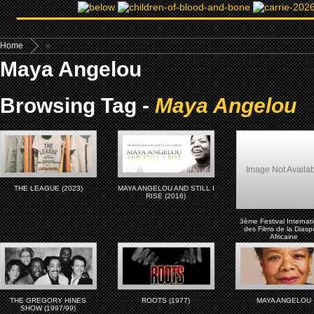
Home
»
Maya Angelou
Browsing Tag -
Maya Angelou
Image Not Availa
THE LEAGUE (2023)
MAYA ANGELOU AND STILL I
RISE (2016)
3ème Festival Internat
des Films de la Diasp
Africaine
THE GREGORY HINES
ROOTS (1977)
MAYA ANGELOU
SHOW (1997/99)