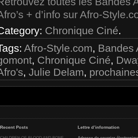
Retrouvez toutes les Bandes A
Afro’s + d’info sur Afro-Style.
Category:
Chronique Ciné
.
Tags:
Afro-Style.com
,
Bandes 
gomont
,
Chronique Ciné
,
Dwa
Afro's
,
Julie Delam
,
prochaines
Recent Posts
Lettre d’information
CHILDREN OF BLOOD AND BONE
Adresse de courrier électroniqu