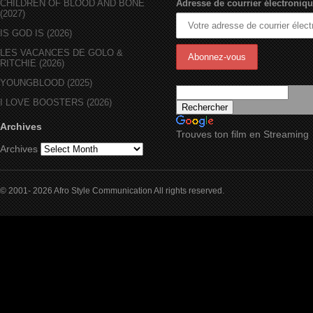
CHILDREN OF BLOOD AND BONE
Adresse de courrier électroniqu
(2027)
IS GOD IS (2026)
LES VACANCES DE GOLO &
RITCHIE (2026)
YOUNGBLOOD (2025)
I LOVE BOOSTERS (2026)
Archives
Trouves ton film en Streaming
Archives
© 2001- 2026 Afro Style Communication All rights reserved.