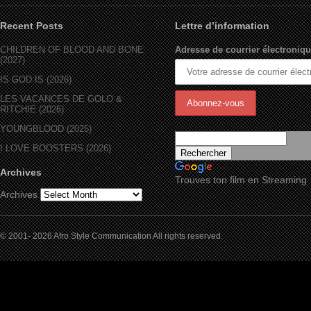
Recent Posts
Lettre d’information
CHILDREN OF BLOOD AND BONE
Adresse de courrier électroniqu
(2027)
IS GOD IS (2026)
LES VACANCES DE GOLO &
RITCHIE (2026)
YOUNGBLOOD (2025)
I LOVE BOOSTERS (2026)
Archives
Trouves ton film en Streaming
Archives
© 2001- 2026 Afro Style Communication All rights reserved.