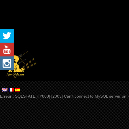
Erreur : SQLSTATE[HY000] [2003] Can't connect to MySQL server on 'd