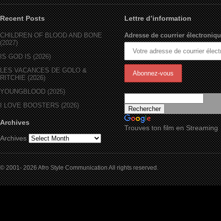
Recent Posts
Lettre d’information
CHILDREN OF BLOOD AND BONE
Adresse de courrier électroniqu
(2027)
IS GOD IS (2026)
LES VACANCES DE GOLO &
RITCHIE (2026)
YOUNGBLOOD (2025)
I LOVE BOOSTERS (2026)
Archives
Trouves ton film en Streaming
Archives
© 2001- 2026 Afro Style Communication All rights reserved.