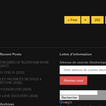
« First
«
202
Recent Posts
Lettre d’information
CHILDREN OF BLOOD AND BONE
Adresse de courrier électroniqu
(2027)
IS GOD IS (2026)
LES VACANCES DE GOLO &
RITCHIE (2026)
YOUNGBLOOD (2025)
I LOVE BOOSTERS (2026)
Archives