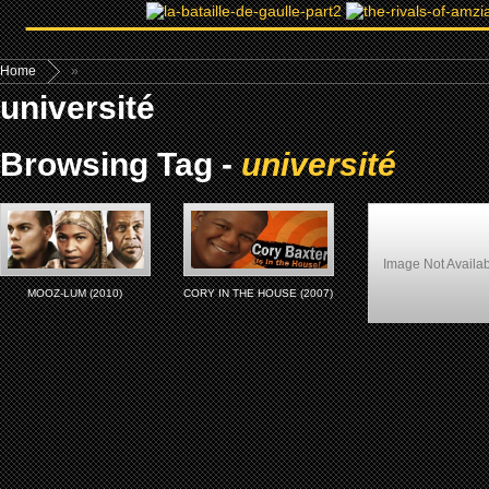
Home
»
université
Browsing Tag -
université
Image Not Availa
MOOZ-LUM (2010)
CORY IN THE HOUSE (2007)
Lockdown (2000)