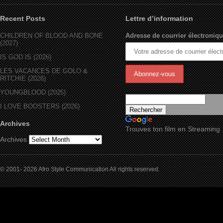
Recent Posts
Lettre d’information
CHILDREN OF BLOOD AND BONE
Adresse de courrier électroniqu
(2027)
IS GOD IS (2026)
LES VACANCES DE GOLO &
RITCHIE (2026)
YOUNGBLOOD (2025)
I LOVE BOOSTERS (2026)
Archives
Trouves ton film en Streaming
Archives
© 2001- 2026 Afro Style Communication All rights reserved.