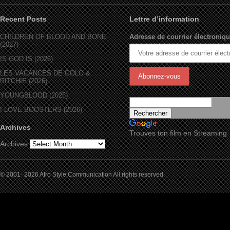
Recent Posts
Lettre d’information
CHILDREN OF BLOOD AND BONE
Adresse de courrier électroniqu
(2027)
IS GOD IS (2026)
LES VACANCES DE GOLO &
RITCHIE (2026)
YOUNGBLOOD (2025)
I LOVE BOOSTERS (2026)
Archives
Trouves ton film en Streaming
Archives
© 2001- 2026 Afro Style Communication All rights reserved.