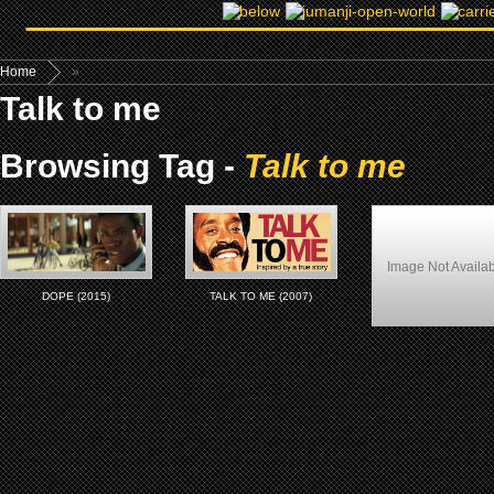
Home
»
Talk to me
Browsing Tag -
Talk to me
Image Not Availa
DOPE (2015)
TALK TO ME (2007)
BIOPIC AFRICAN-AME
MOVIE