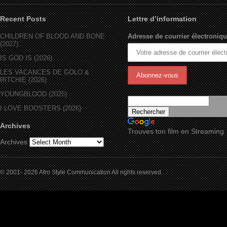
Recent Posts
Lettre d’information
CHILDREN OF BLOOD AND BONE
Adresse de courrier électroniqu
(2027)
IS GOD IS (2026)
LES VACANCES DE GOLO &
RITCHIE (2026)
YOUNGBLOOD (2025)
I LOVE BOOSTERS (2026)
Archives
Trouves ton film en Streaming
Archives
© 2001- 2026 Afro Style Communication All rights reserved.