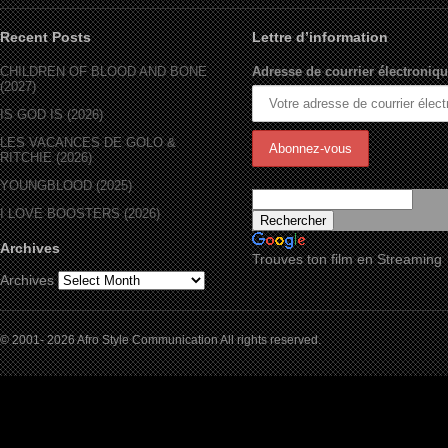
Recent Posts
Lettre d’information
CHILDREN OF BLOOD AND BONE
Adresse de courrier électroniqu
(2027)
IS GOD IS (2026)
LES VACANCES DE GOLO &
RITCHIE (2026)
YOUNGBLOOD (2025)
I LOVE BOOSTERS (2026)
Archives
Trouves ton film en Streaming
Archives
© 2001- 2026 Afro Style Communication All rights reserved.