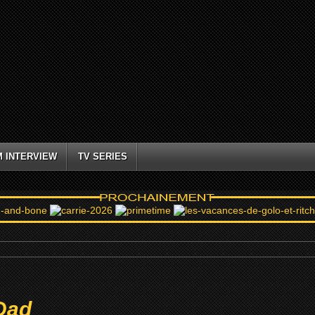
M INTERVIEW
TV SERIES
Dad