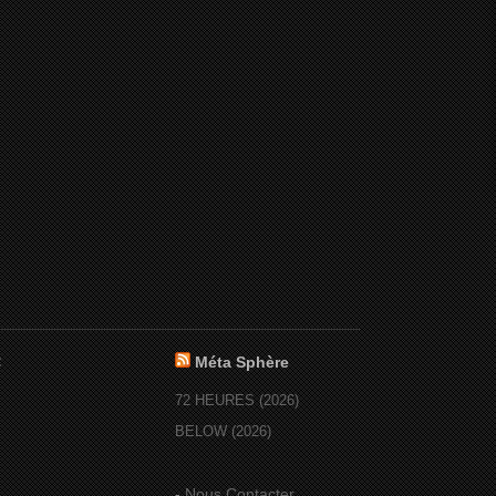
:
Méta Sphère
72 HEURES (2026)
BELOW (2026)
-
Nous Contacter