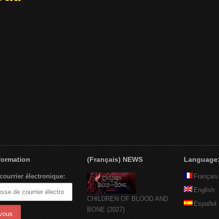
nformation
(Français) NEWS
Language
courrier électronique:
Français
English
CHILDREN OF BLOOD AND
Español
BONE (2027)