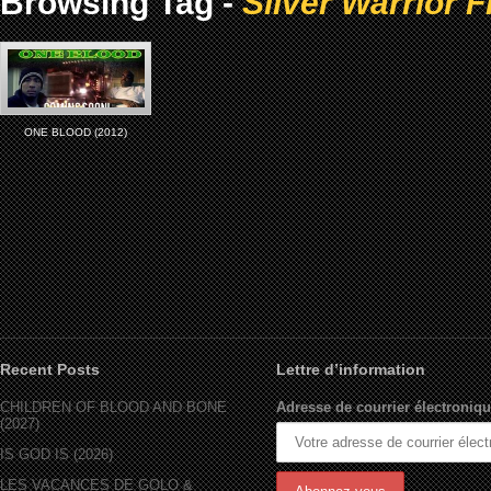
Browsing Tag -
Silver Warrior F
ONE BLOOD (2012)
Recent Posts
Lettre d’information
CHILDREN OF BLOOD AND BONE
Adresse de courrier électroniqu
(2027)
IS GOD IS (2026)
LES VACANCES DE GOLO &