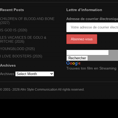
Recent Posts
Lettre d’information
CHILDREN OF BLOOD AND BONE
Adresse de courrier électroniqu
(2027)
IS GOD IS (2026)
LES VACANCES DE GOLO &
RITCHIE (2026)
YOUNGBLOOD (2025)
I LOVE BOOSTERS (2026)
Archives
Trouves ton film en Streaming
Archives
© 2001- 2026 Afro Style Communication All rights reserved.