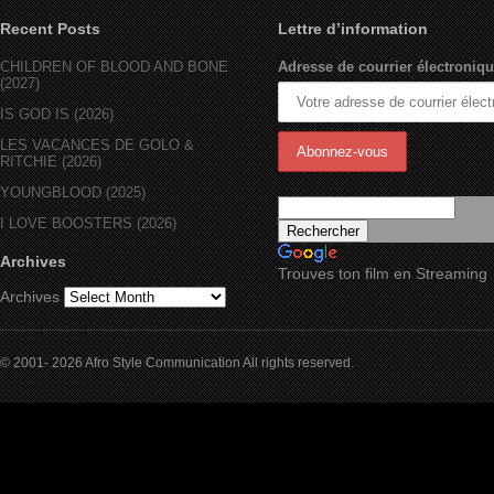
Recent Posts
Lettre d’information
CHILDREN OF BLOOD AND BONE
Adresse de courrier électroniqu
(2027)
IS GOD IS (2026)
LES VACANCES DE GOLO &
RITCHIE (2026)
YOUNGBLOOD (2025)
I LOVE BOOSTERS (2026)
Archives
Trouves ton film en Streaming
Archives
© 2001- 2026 Afro Style Communication All rights reserved.