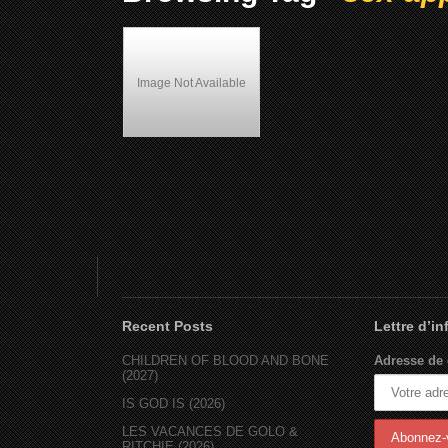
Image Not Available
Shaft (2000)
Recent Posts
Lettre d’i
CHILDREN OF BLOOD AND BONE
Adresse de 
(2027)
IS GOD IS (2026)
LES VACANCES DE GOLO &
RITCHIE (2026)