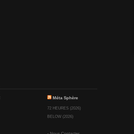
:
Méta Sphère
72 HEURES (2026)
BELOW (2026)
-
Nous Contacter