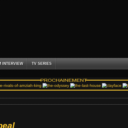
M INTERVIEW
TV SERIES
peal