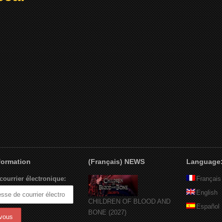
nformation
(Français) NEWS
Language
courrier électronique:
Français
English
CHILDREN OF BLOOD AND
Español
BONE (2027)