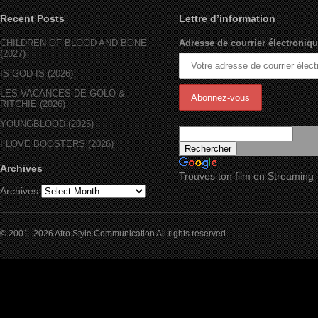
Recent Posts
Lettre d’information
CHILDREN OF BLOOD AND BONE
Adresse de courrier électroniqu
(2027)
IS GOD IS (2026)
LES VACANCES DE GOLO &
RITCHIE (2026)
YOUNGBLOOD (2025)
I LOVE BOOSTERS (2026)
Archives
Trouves ton film en Streaming
Archives
© 2001- 2026 Afro Style Communication All rights reserved.