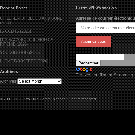
Recent Posts
Lettre d’information
CHILDREN OF BLOOD AND BONE
Adresse de courrier électroniqu
(2027)
IS GOD IS (2026)
LES VACANCES DE GOLO &
RITCHIE (2026)
YOUNGBLOOD (2025)
I LOVE BOOSTERS (2026)
Archives
Trouves ton film en Streaming
Archives
© 2001- 2026 Afro Style Communication All rights reserved.