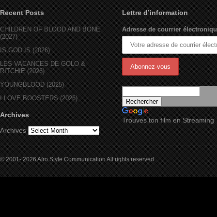
Recent Posts
Lettre d’information
CHILDREN OF BLOOD AND BONE
Adresse de courrier électroniqu
(2027)
IS GOD IS (2026)
LES VACANCES DE GOLO &
RITCHIE (2026)
YOUNGBLOOD (2025)
I LOVE BOOSTERS (2026)
Archives
Trouves ton film en Streaming
Archives
© 2001- 2026 Afro Style Communication All rights reserved.