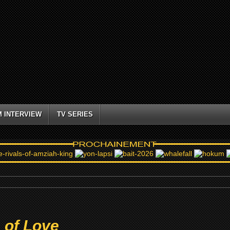
M INTERVIEW
TV SERIES
s of Love