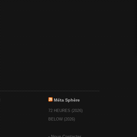
:
Méta Sphère
72 HEURES (2026)
BELOW (2026)
-
Nous Contacter