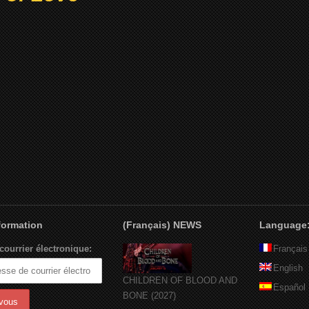
nformation
(Français) NEWS
Language
courrier électronique:
Français
English
CHILDREN OF BLOOD AND
Español
BONE (2027)