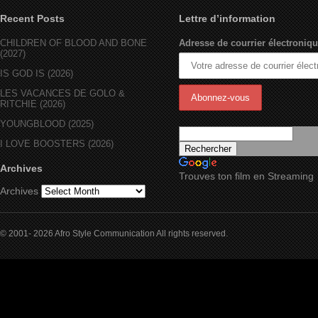
Recent Posts
Lettre d’information
CHILDREN OF BLOOD AND BONE
Adresse de courrier électroniqu
(2027)
IS GOD IS (2026)
LES VACANCES DE GOLO &
RITCHIE (2026)
YOUNGBLOOD (2025)
I LOVE BOOSTERS (2026)
Archives
Trouves ton film en Streaming
Archives
© 2001- 2026 Afro Style Communication All rights reserved.