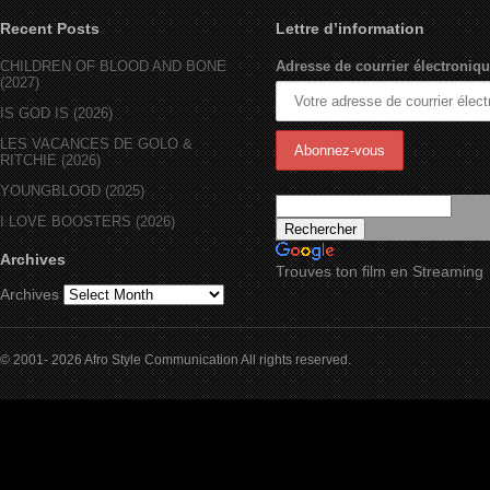
Recent Posts
Lettre d’information
CHILDREN OF BLOOD AND BONE
Adresse de courrier électroniqu
(2027)
IS GOD IS (2026)
LES VACANCES DE GOLO &
RITCHIE (2026)
YOUNGBLOOD (2025)
I LOVE BOOSTERS (2026)
Archives
Trouves ton film en Streaming
Archives
© 2001- 2026 Afro Style Communication All rights reserved.