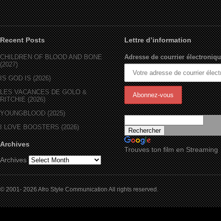
Recent Posts
Lettre d’information
CHILDREN OF BLOOD AND BONE
Adresse de courrier électroniqu
(2027)
IS GOD IS (2026)
LES VACANCES DE GOLO &
RITCHIE (2026)
YOUNGBLOOD (2025)
I LOVE BOOSTERS (2026)
Archives
Trouves ton film en Streaming
Archives
© 2001- 2026 Afro Style Communication All rights reserved.