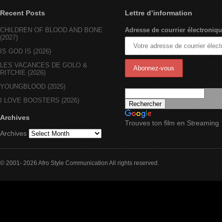
Recent Posts
Lettre d’information
CHILDREN OF BLOOD AND BONE
Adresse de courrier électroniqu
(2027)
IS GOD IS (2026)
LES VACANCES DE GOLO &
RITCHIE (2026)
YOUNGBLOOD (2025)
I LOVE BOOSTERS (2026)
Archives
Trouves ton film en Streaming
Archives
© 2001- 2026 Afro Style Communication All rights reserved.