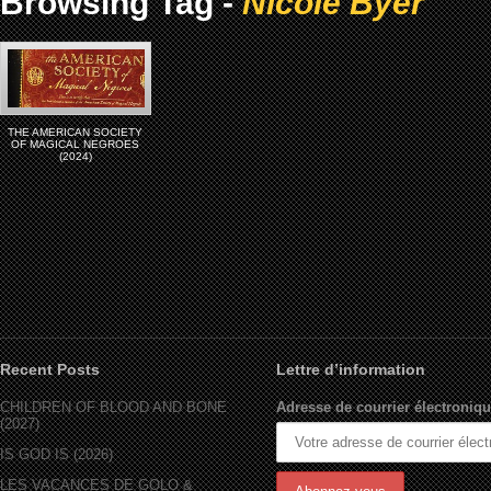
Browsing Tag -
Nicole Byer
THE AMERICAN SOCIETY
OF MAGICAL NEGROES
(2024)
Recent Posts
Lettre d’information
CHILDREN OF BLOOD AND BONE
Adresse de courrier électroniqu
(2027)
IS GOD IS (2026)
LES VACANCES DE GOLO &