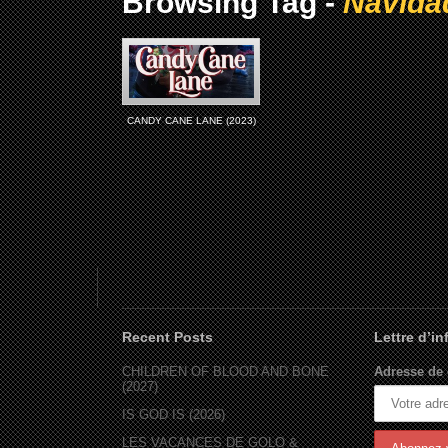
Browsing Tag -
Navida
CANDY CANE LANE (2023)
Recent Posts
Lettre d’i
CHILDREN OF BLOOD AND BONE
Adresse de 
(2027)
IS GOD IS (2026)
LES VACANCES DE GOLO &