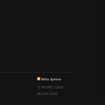
:
Méta Sphère
72 HEURES (2026)
BELOW (2026)