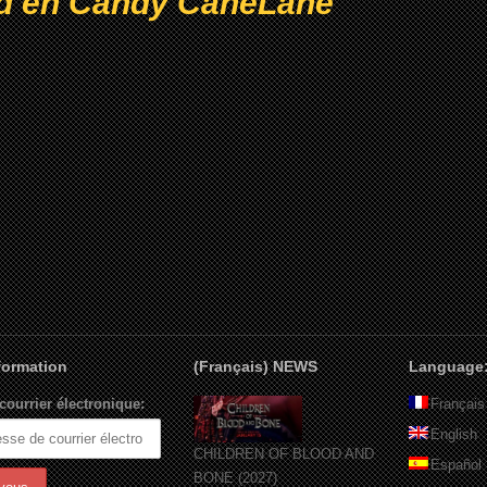
d en Candy CaneLane
nformation
(Français) NEWS
Language
courrier électronique:
Français
English
CHILDREN OF BLOOD AND
Español
BONE (2027)