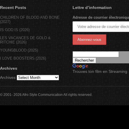
Recent Posts
Lettre d’information
CHILDREN OF BLOOD AND BONE
Adresse de courrier électroniqu
(2027)
IS GOD IS (2026)
LES VACANCES DE GOLO &
RITCHIE (2026)
YOUNGBLOOD (2025)
I LOVE BOOSTERS (2026)
Archives
Trouves ton film en Streaming
Archives
© 2001- 2026 Afro Style Communication All rights reserved.