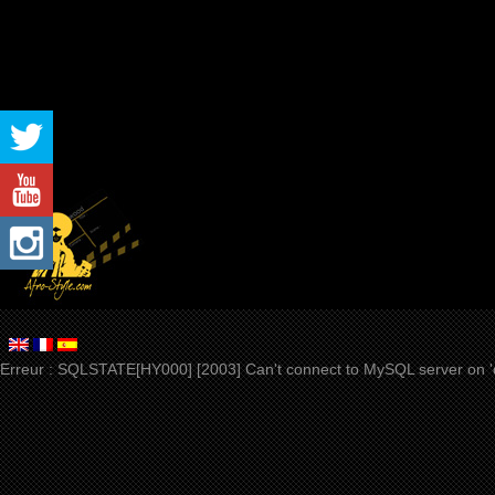
Erreur : SQLSTATE[HY000] [2003] Can't connect to MySQL server on 'd