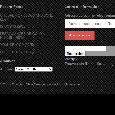
Recent Posts
Lettre d’information
CHILDREN OF BLOOD AND BONE
Adresse de courrier électroniqu
(2027)
IS GOD IS (2026)
LES VACANCES DE GOLO &
RITCHIE (2026)
YOUNGBLOOD (2025)
I LOVE BOOSTERS (2026)
Archives
Trouves ton film en Streaming
Archives
© 2001- 2026 Afro Style Communication All rights reserved.