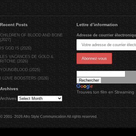
Recent Posts
Lettre d’information
CHILDREN OF BLOOD AND BONE
Adresse de courrier électroniqu
(2027)
IS GOD IS (2026)
LES VACANCES DE GOLO &
RITCHIE (2026)
YOUNGBLOOD (2025)
I LOVE BOOSTERS (2026)
Archives
Trouves ton film en Streaming
Archives
© 2001- 2026 Afro Style Communication All rights reserved.