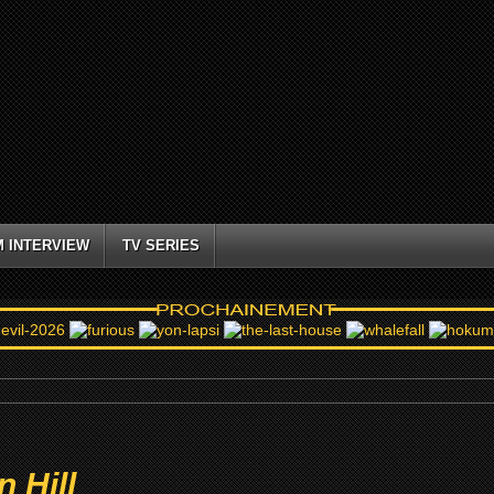
M INTERVIEW
TV SERIES
 Hill