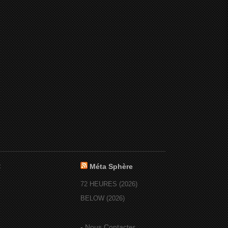
:
Méta Sphère
72 HEURES (2026)
BELOW (2026)
-
Nous Contacter