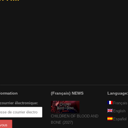
nformation
(Français) NEWS
Language
courrier électronique:
Français
English
CHILDREN OF BLOOD AND
Español
BONE (2027)