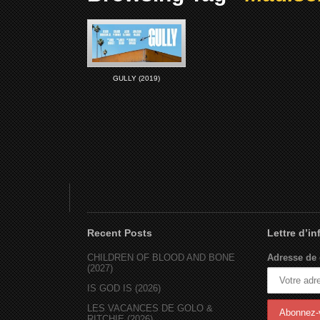
GULLY (2019)
Recent Posts
Lettre d’i
CHILDREN OF BLOOD AND BONE
Adresse de 
(2027)
IS GOD IS (2026)
LES VACANCES DE GOLO &
RITCHIE (2026)