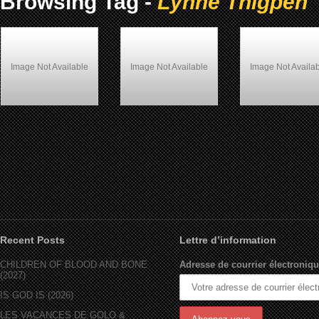
Browsing Tag -
Lynne Thigpen
Image Not Available
Image Not Available
Image Not Availa
Lynne Thigpen
Shaft (2000)
Blankman (1994)
Recent Posts
Lettre d’information
CHILDREN OF BLOOD AND BONE
Adresse de courrier électroniqu
(2027)
IS GOD IS (2026)
LES VACANCES DE GOLO &