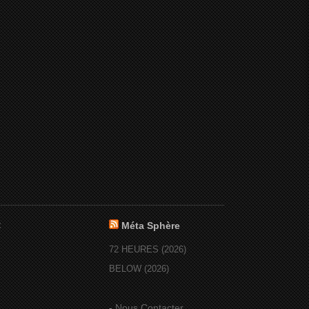
:
Méta Sphère
72 HEURES (2026)
BELOW (2026)
-
Nous Contacter