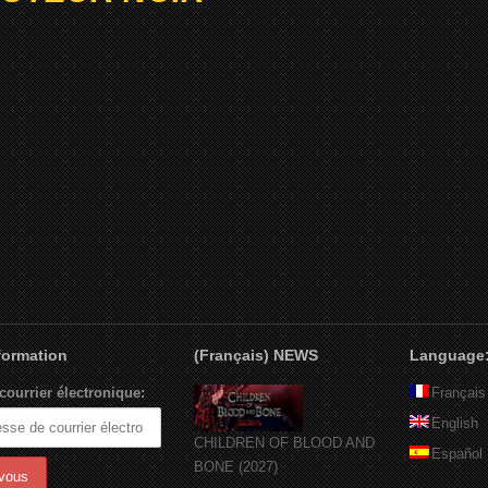
nformation
(Français) NEWS
Language
courrier électronique:
Français
English
CHILDREN OF BLOOD AND
Español
BONE (2027)