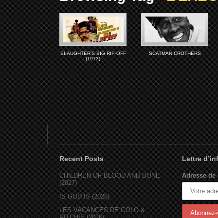
SLAUGHTER’S BIG RIP-OFF
SCATMAN CROTHERS
(1973)
Recent Posts
Lettre d’i
CHILDREN OF BLOOD AND BONE
Adresse de 
(2027)
IS GOD IS (2026)
LES VACANCES DE GOLO &
RITCHIE (2026)