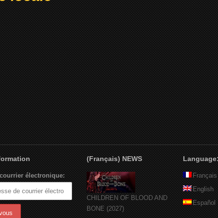
nformation
(Français) NEWS
Language
courrier électronique:
Français
English
CHILDREN OF BLOOD AND
Español
BONE (2027)