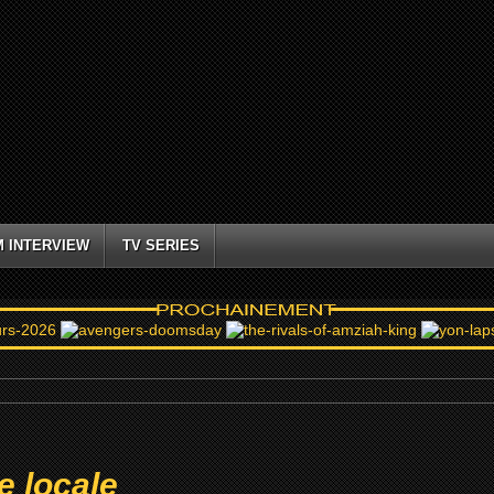
M INTERVIEW
TV SERIES
ce locale