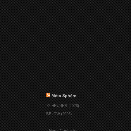
:
Méta Sphère
72 HEURES (2026)
BELOW (2026)
-
Nous Contacter