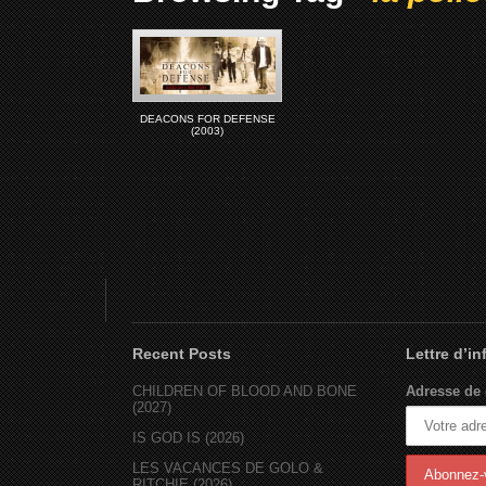
DEACONS FOR DEFENSE
(2003)
Recent Posts
Lettre d’i
CHILDREN OF BLOOD AND BONE
Adresse de 
(2027)
IS GOD IS (2026)
LES VACANCES DE GOLO &
RITCHIE (2026)