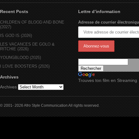
Recent Posts
Lettre d’information
CHILDREN OF BLOOD AND BONE
Adresse de courrier électroniqu
(2027)
IS GOD IS (2026)
LES VACANCES DE GOLO &
RITCHIE (2026)
YOUNGBLOOD (2025)
I LOVE BOOSTERS (2026)
Archives
Trouves ton film en Streaming
Archives
© 2001- 2026 Afro Style Communication All rights reserved.