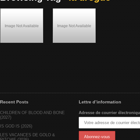
Image Not Available
Image Not Available
Jackie Brown (1997)
Sugar Hill (1993)
Recent Posts
Lettre d’information
CHILDREN OF BLOOD AND BONE
Adresse de courrier électroniqu
(2027)
IS GOD IS (2026)
LES VACANCES DE GOLO &
RITCHIE (2026)