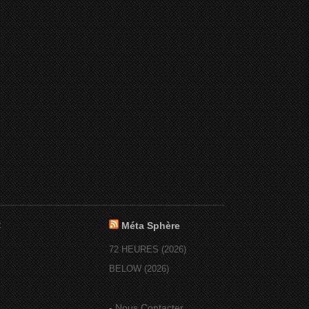
:
Méta Sphère
72 HEURES (2026)
BELOW (2026)
-
Nous Contacter