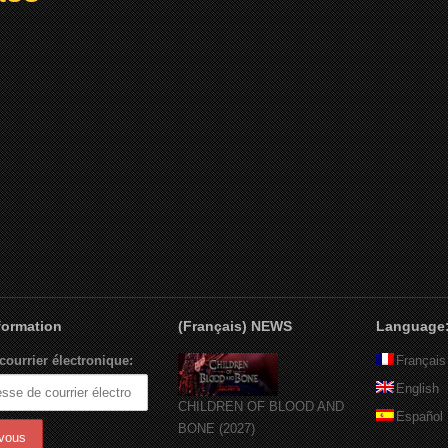
nformation
(Français) NEWS
Language
courrier électronique:
Français
English
CHILDREN OF BLOOD AND
Español
BONE (2027)