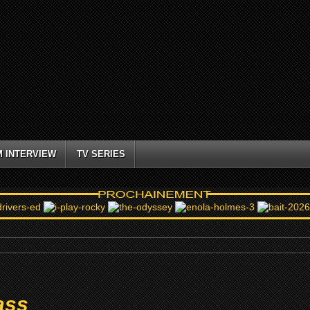
M INTERVIEW
TV SERIES
ass