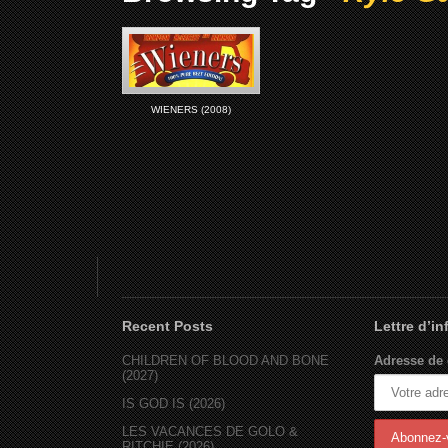
WIENERS (2008)
Recent Posts
Lettre d’i
CHILDREN OF BLOOD AND BONE
Adresse de 
(2027)
IS GOD IS (2026)
LES VACANCES DE GOLO &
RITCHIE (2026)